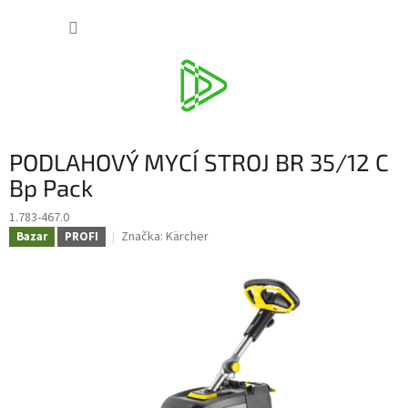
Přejít
NÁKUP
na
obsah
KOŠÍK
PODLAHOVÝ MYCÍ STROJ BR 35/12 C
Bp Pack
1.783-467.0
Značka:
Kärcher
Bazar
PROFI