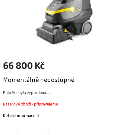
66 800 Kč
Měrná
Momentálně nedostupné
cena:
Položka byla vyprodána…
Bazarové zboží - připravujeme
Detailní informace