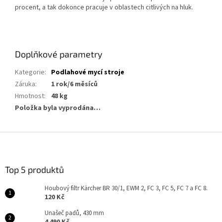
procent, a tak dokonce pracuje v oblastech citlivých na hluk.
Doplňkové parametry
Kategorie
:
Podlahové mycí stroje
Záruka
:
1 rok/6 měsíců
Hmotnost
:
48 kg
Položka byla vyprodána…
Z
á
p
a
Top 5 produktů
t
Houbový filtr Kärcher BR 30/1, EWM 2, FC 3, FC 5, FC 7 a FC 8.
í
120 Kč
Unašeč padů, 430 mm