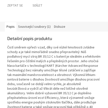
ZEPTAT SE
SDÍLET
Popis
Související soubory (1)
Diskuze
Detailní popis produktu
Čistí směrem vpřed i vzad, díky své nízké hmotnosti zvládne
schody a je také mimořádně snadno přepravitelný: Náš
podlahový mycí stroj BR 35/12 C s baterií je ideálním a efektivním
řešením pro čištění malých a přeplněných prostor. Jeho otočná
hlava kartáče s technologií KART (Kärcher Advanced Response
Technology) bez námahy umožňuje těsné zatáčení a zajišťuje
tak maximální manévrovatelnost a obratnost. Výkonná lithium-
iontová baterie s dlouhou životností umožňuje dlouhou pracovní
dobu, současně se dobíjí velmi rychle, je absolutně
bezúdržbová a vydrží až třikrát déle než běžné olověné
akumulátory. Velmi dobré vybavení BR 35/12 C je doplněno
přepínatelnou úrovní eco! Efficiency, která významně snižuje
spotřebu energie pouhým stisknutím tlačítka, dále prodlužuje
životnost baterie a také snižuje pracovní hluk přibližně o 40