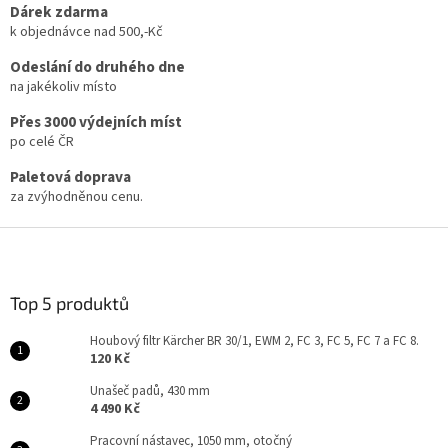
l
Dárek zdarma
á
k objednávce nad 500,-Kč
d
a
Odeslání do druhého dne
c
na jakékoliv místo
í
Přes 3000 výdejních míst
p
r
po celé ČR
v
Paletová doprava
k
za zvýhodněnou cenu.
y
v
Z
ý
p
á
i
p
s
a
Top 5 produktů
u
t
Houbový filtr Kärcher BR 30/1, EWM 2, FC 3, FC 5, FC 7 a FC 8.
í
120 Kč
Unašeč padů, 430 mm
4 490 Kč
Pracovní nástavec, 1050 mm, otočný