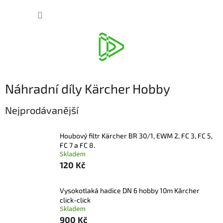
Přejít
NÁKUP
na
obsah
KOŠÍK
Náhradní díly Kärcher Hobby
Nejprodávanější
Houbový filtr Kärcher BR 30/1, EWM 2, FC 3, FC 5,
FC 7 a FC 8.
Skladem
120 Kč
Vysokotlaká hadice DN 6 hobby 10m Kãrcher
click-click
Skladem
900 Kč