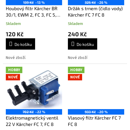
o
139 Kč
–13 %
325 Kč
–26 %
d
Houbový filtr Kärcher BR
Držák s trnem (čidlo vody)
u
30/1, EWM 2, FC 3, FC 5,
Kärcher FC 7 FC 8
k
FC 7 a FC 8.
Skladem
Skladem
t
120 Kč
240 Kč
ů
Do košíku
Do košíku
Nové zboží.
Nové zboží
HOBBY
HOBBY
NOVÉ
NOVÉ
702 Kč
–22 %
933 Kč
–20 %
Elektromagnetický ventil
Vlasový filtr Kärcher FC 7
22 V Kärcher FC 7, FC 8
FC 8