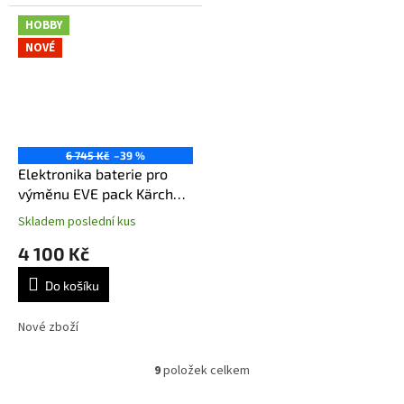
HOBBY
NOVÉ
6 745 Kč
–39 %
Elektronika baterie pro
výměnu EVE pack Kärcher
FC 7 Crodless
Skladem poslední kus
4 100 Kč
Do košíku
Nové zboží
9
položek celkem
O
v