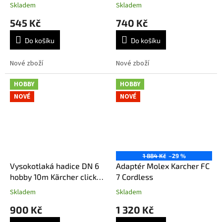
Skladem
Skladem
545 Kč
740 Kč
Do košíku
Do košíku
Nové zboží
Nové zboží
HOBBY
HOBBY
NOVÉ
NOVÉ
1 884 Kč
–29 %
Vysokotlaká hadice DN 6
Adaptér Molex Karcher FC
hobby 10m Kãrcher click-
7 Cordless
click
Skladem
Skladem
900 Kč
1 320 Kč