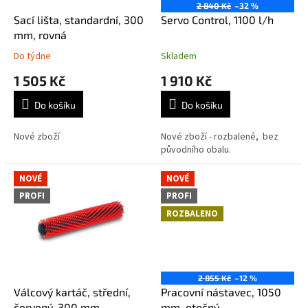
o
2 840 Kč
–32 %
d
Sací lišta, standardní, 300
Servo Control, 1100 l/h
u
mm, rovná
k
Do týdne
Skladem
t
1 505 Kč
1 910 Kč
ů
Do košíku
Do košíku
Nové zboží
Nové zboží - rozbalené, bez
původního obalu.
NOVÉ
NOVÉ
PROFI
PROFI
ROZBALENO
2 855 Kč
–12 %
Válcový kartáč, střední,
Pracovní nástavec, 1050
červený, 300 mm
mm, otočný