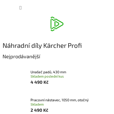
Přejít
NÁKUP
na
obsah
KOŠÍK
Náhradní díly Kärcher Profi
Nejprodávanější
Unašeč padů, 430 mm
Skladem poslední kus
4 490 Kč
Pracovní nástavec, 1050 mm, otočný
Skladem
2 490 Kč