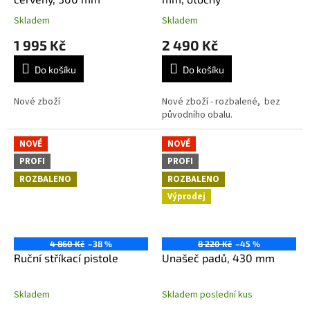
Skladem
Skladem
1 995 Kč
2 490 Kč
Do košíku
Do košíku
Nové zboží
Nové zboží - rozbalené, bez
původního obalu.
NOVÉ
NOVÉ
PROFI
PROFI
ROZBALENO
ROZBALENO
Výprodej
4 860 Kč
–38 %
8 220 Kč
–45 %
Ruční stříkací pistole
Unašeč padů, 430 mm
Skladem
Skladem poslední kus