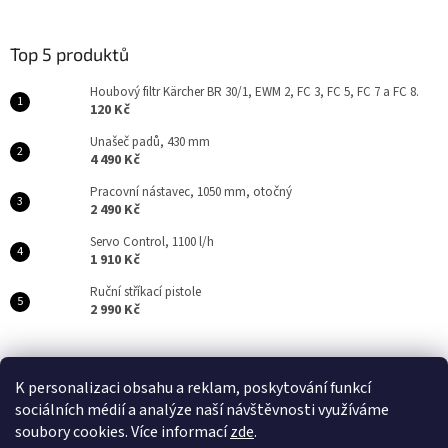
p
á
i
p
s
a
Top 5 produktů
u
t
Houbový filtr Kärcher BR 30/1, EWM 2, FC 3, FC 5, FC 7 a FC 8.
í
120 Kč
Unašeč padů, 430 mm
4 490 Kč
Pracovní nástavec, 1050 mm, otočný
2 490 Kč
Servo Control, 1100 l/h
1 910 Kč
Ruční stříkací pistole
2 990 Kč
ProAku
JKelektroservis
K personalizaci obsahu a reklam, poskytování funkcí
sociálních médií a analýze naší návštěvnosti využíváme
soubory cookies. Více informací
zde
.