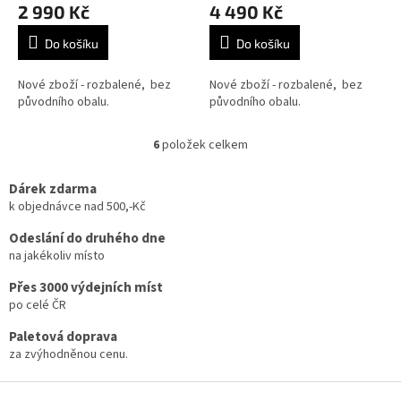
2 990 Kč
4 490 Kč
Do košíku
Do košíku
Nové zboží - rozbalené, bez
Nové zboží - rozbalené, bez
původního obalu.
původního obalu.
6
položek celkem
O
v
l
Dárek zdarma
á
k objednávce nad 500,-Kč
d
a
Odeslání do druhého dne
c
na jakékoliv místo
í
Přes 3000 výdejních míst
p
r
po celé ČR
v
Paletová doprava
k
za zvýhodněnou cenu.
y
v
Z
ý